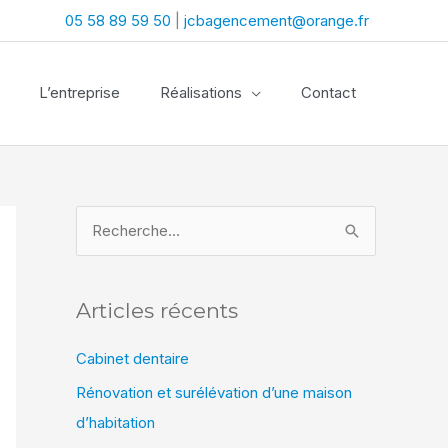
05 58 89 59 50
|
jcbagencement@orange.fr
L’entreprise
Réalisations
Contact
R
e
c
Articles récents
h
e
Cabinet dentaire
r
Rénovation et surélévation d’une maison
c
d’habitation
h