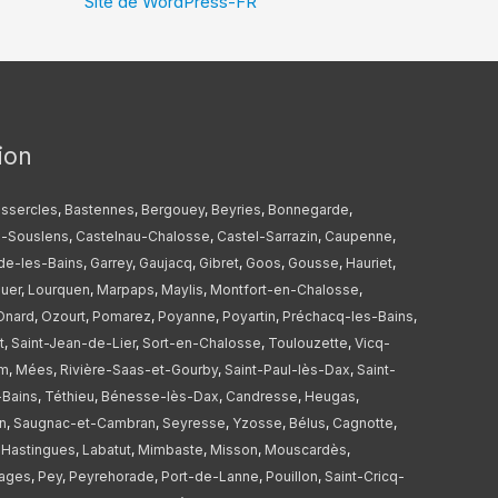
Site de WordPress-FR
ion
ssercles
,
Bastennes
,
Bergouey
,
Beyries
,
Bonnegarde
,
s-Souslens
,
Castelnau-Chalosse
,
Castel-Sarrazin
,
Caupenne
,
e-les-Bains
,
Garrey
,
Gaujacq
,
Gibret
,
Goos
,
Gousse
,
Hauriet
,
uer
,
Lourquen
,
Marpaps
,
Maylis
,
Montfort-en-Chalosse
,
Onard
,
Ozourt
,
Pomarez
,
Poyanne
,
Poyartin
,
Préchacq-les-Bains
,
t
,
Saint-Jean-de-Lier
,
Sort-en-Chalosse
,
Toulouzette
,
Vicq-
m
,
Mées
,
Rivière-Saas-et-Gourby
,
Saint-Paul-lès-Dax
,
Saint-
-Bains
,
Téthieu
,
Bénesse-lès-Dax
,
Candresse
,
Heugas
,
n
,
Saugnac-et-Cambran
,
Seyresse
,
Yzosse
,
Bélus
,
Cagnotte
,
,
Hastingues
,
Labatut
,
Mimbaste
,
Misson
,
Mouscardès
,
ages
,
Pey
,
Peyrehorade
,
Port-de-Lanne
,
Pouillon
,
Saint-Cricq-