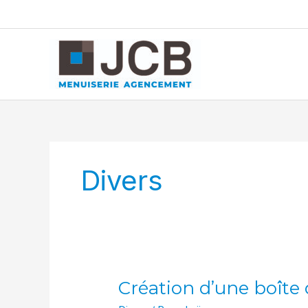
Aller
au
contenu
Divers
Création d’une boîte 
Création
d’une