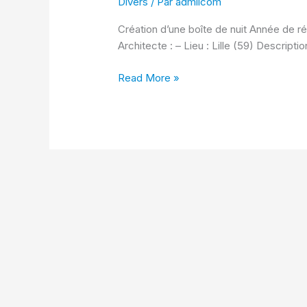
Divers
/ Par
admiicom
boîte
de
Création d’une boîte de nuit Année de réa
nuit
Architecte : – Lieu : Lille (59) Descriptio
Read More »