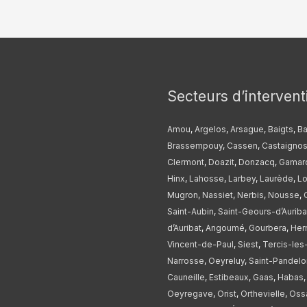
Secteurs d’intervent
Amou
,
Argelos
,
Arsague
,
Baigts
,
Ba
Brassempouy
,
Cassen
,
Castaigno
Clermont
,
Doazit
,
Donzacq
,
Gamard
Hinx
,
Lahosse
,
Larbey
,
Laurède
,
Lo
Mugron
,
Nassiet
,
Nerbis
,
Nousse
,
Saint-Aubin
,
Saint-Geours-d’Auriba
d’Auribat
,
Angoumé
,
Gourbera
,
Her
Vincent-de-Paul
,
Siest
,
Tercis-les
Narrosse
,
Oeyreluy
,
Saint-Pandelo
Cauneille
,
Estibeaux
,
Gaas
,
Habas
Oeyregave
,
Orist
,
Orthevielle
,
Oss