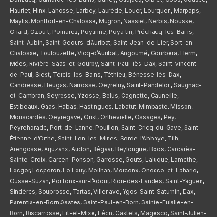
Hauriet
,
Hinx
,
Lahosse
,
Larbey
,
Laurède
,
Louer
,
Lourquen
,
Marpaps
,
Maylis
,
Montfort-en-Chalosse
,
Mugron
,
Nassiet
,
Nerbis
,
Nousse
,
Onard
,
Ozourt
,
Pomarez
,
Poyanne
,
Poyartin
,
Préchacq-les-Bains
,
Saint-Aubin
,
Saint-Geours-d’Auribat
,
Saint-Jean-de-Lier
,
Sort-en-
Chalosse
,
Toulouzette
,
Vicq-d’Auribat
,
Angoumé
,
Gourbera
,
Herm
,
Mées
,
Rivière-Saas-et-Gourby
,
Saint-Paul-lès-Dax
,
Saint-Vincent-
de-Paul
,
Siest
,
Tercis-les-Bains
,
Téthieu
,
Bénesse-lès-Dax
,
Candresse
,
Heugas
,
Narrosse
,
Oeyreluy
,
Saint-Pandelon
,
Saugnac-
et-Cambran
,
Seyresse
,
Yzosse
,
Bélus
,
Cagnotte
,
Cauneille
,
Estibeaux
,
Gaas
,
Habas
,
Hastingues
,
Labatut
,
Mimbaste
,
Misson
,
Mouscardès
,
Oeyregave
,
Orist
,
Orthevielle
,
Ossages
,
Pey
,
Peyrehorade
,
Port-de-Lanne
,
Pouillon
,
Saint-Cricq-du-Gave
,
Saint-
Étienne-d’Orthe
,
Saint-Lon-les-Mines
,
Sorde-l’Abbaye
,
Tilh
,
Arengosse
,
Arjuzanx
,
Audon
,
Bégaar
,
Beylongue
,
Boos
,
Carcarès-
Sainte-Croix
,
Carcen-Ponson
,
Garrosse
,
Gouts
,
Laluque
,
Lamothe
,
Lesgor
,
Lesperon
,
Le Leuy
,
Meilhan
,
Morcenx
,
Onesse-et-Laharie
,
Ousse-Suzan
,
Pontonx-sur-l’Adour
,
Rion-des-Landes
,
Saint-Yaguen
,
Sindères
,
Souprosse
,
Tartas
,
Villenave
,
Ygos-Saint-Saturnin
,
Dax
,
Parentis-en-Born
,
Gastes
,
Saint-Paul-en-Born
,
Sainte-Eulalie-en-
Born
,
Biscarrosse
,
Lit-et-Mixe
,
Léon
,
Castets
,
Magescq
,
Saint-Julien-