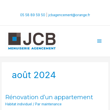
Aller
au
contenu
05 58 89 59 50
|
jcbagencement@orange.fr
Men
princ
août 2024
Rénovation d’un appartement
Rénovation
d’un
Habitat individuel
/ Par
maintenance
appartement