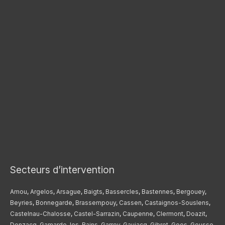
Secteurs d’intervention
Amou
,
Argelos
,
Arsague
,
Baigts
,
Bassercles
,
Bastennes
,
Bergouey
,
Beyries
,
Bonnegarde
,
Brassempouy
,
Cassen
,
Castaignos-Souslens
,
Castelnau-Chalosse
,
Castel-Sarrazin
,
Caupenne
,
Clermont
,
Doazit
,
Donzacq
,
Gamarde-les-Bains
,
Garrey
,
Gaujacq
,
Gibret
,
Goos
,
Gousse
,