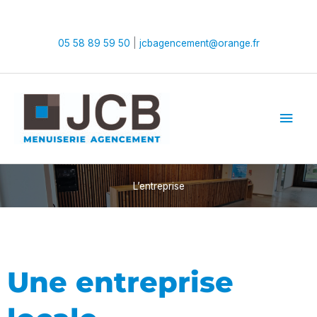
Aller
au
contenu
05 58 89 59 50
|
jcbagencement@orange.fr
Men
princ
L’entreprise
Une entreprise